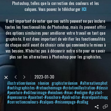
Photoshop, telles que la correction des couleurs et les
calques. Vous pouvez le télécharger
ICI
Il est important de noter que ces outils peuvent ne pas inclure
toutes les fonctionnalités de Photoshop, mais ils peuvent offrir
des options similaires pour améliorer votre travail en tant que
graphiste. Il est donc important de vérifier les fonctionnalités
de chaque outil avant de choisir celui qui conviendra le mieux à
vos besoins. N'hésitez pas à découvrir notre site pour en savoir
plus sur les alternatives à Photoshop pour les graphistes.
2023-01-30
illustrationréunion
réunion
graphisteréunion
#alternativesphoto
#outilsgraphistes-#retoucheimage-#créationillustration-#dessin-
#peinture-#editeurimage-#windows-#mac-#enligne-#gratuit-
#opensource-#paintnet-#seashore-#pixlreditor-#corelpaintshoppr
#correctioncouleurs-#calques-#miseenpage-#collag