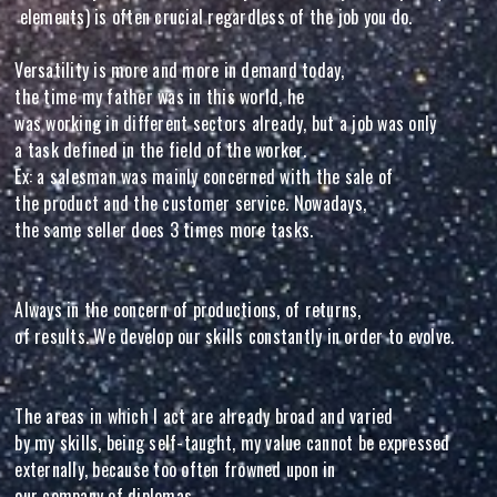
elements) is often crucial regardless of the job you do.
Versatility is more and more in demand today,
the time my father was in this world, he
was working in different sectors already, but a job was only
a task defined in the field of the worker.
Ex: a salesman was mainly concerned with the sale of
the product and the customer service. Nowadays,
the same seller does 3 times more tasks.
Always in the concern of productions, of returns,
of results. We develop our skills constantly in order to evolve.
The areas in which I act are already broad and varied
by my skills, being self-taught, my value cannot be expressed
externally, because too often frowned upon in
our company of diplomas.