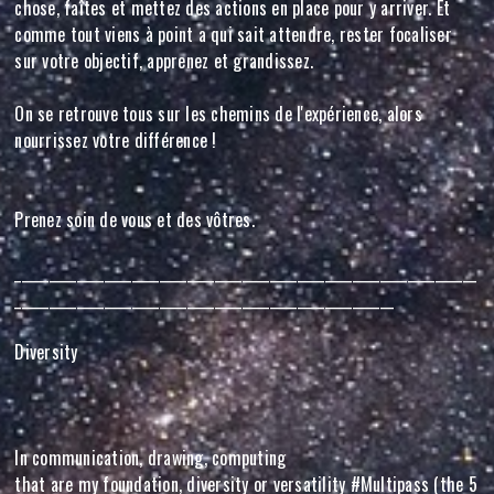
chose, faîtes et mettez des actions en place pour y arriver. Et
comme tout viens à point a qui sait attendre, rester focaliser
sur votre objectif, apprenez et grandissez.
On se retrouve tous sur les chemins de l'expérience, alors
nourrissez votre différence !
Prenez soin de vous et des vôtres.
___________________________________________________________________
_______________________________________________________
Diversity
In communication, drawing, computing
that are my foundation, diversity or versatility #Multipass (the 5