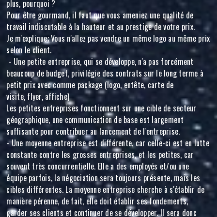
plus, pourquoi ?
Pour être gourmand, il faut que vous ameniez une qualité de
travail indiscutable à la hauteur et au prestige de votre prix.
Je m'explique; Vous n'allez pas vendre un même logo au même prix
selon le client.
- Une petite entreprise, qui se développe, n'a pas forcément
beaucoup de budget, privilégie des contrats sur le long terme à
petit prix avec comme package (logo, entête, carte de
visite, flyer, affiche)
Les petites entreprises fonctionnent sur une cible de secteur
géographique, une communication de base est largement
suffisante pour contribuer au lancement de l'entreprise.
- Une moyenne entreprise est différente, car celle-ci est en lutte
constante contre les grosses entreprises, et les petites, car
souvent très concurrentielle. Elle a des employés et/ou une
équipe parfois, la négociation sera toujours présente, mais les
cibles différentes. La moyenne entreprise cherche à s'établir de
manière pérenne, de fait, elle doit établir ses fondements,
garder ses clients et continuer de se développer. Il sera donc