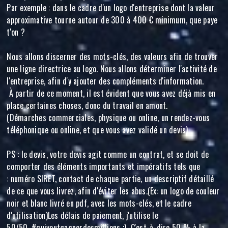
Par exemple : dans le cadre d'un logo d'entreprise dont la valeur
approximative tourne autour de 300 à 400 € minimum, que paye
t'on ?
Nous allons discerner des mots-clés, des valeurs afin de trouver
une ligne directrice au logo. Nous allons déterminer l'activité de
l'entreprise, afin d'y ajouter des compléments d'information.
À partir de ce moment, il est évident que vous avez déjà mis en
place certaines choses, donc du travail en amont.
(Démarches commerciales, physique ou online, un rendez-vous
téléphonique ou online, et que vous avez validé un devis)
PS : le devis, votre devis agit comme un contrat, et se doit de
comporter des éléments importants et impératifs tels que
: numéro SIRET, contact de chaque partie, un descriptif détaillé
de ce que vous livrez, afin d'éviter les abus.(Ex: un logo de couleur
noir et blanc livré en pdf, avec les mots-clés, et le cadre
d'utilisation)Les délais de paiement, j'utilise le
50/50, #quiveutgagnerdesmillions ;) C'est-à-dire 50 % à la