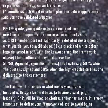
in place some things, so work upstream.
(A commercial, physical or online, phone or online appointment,
and you have validated a quote)
PS: the quote, your quote acts as a contract, and
must include important and imperative elements such
as SIRET number, contact each party, a detailed description of
what you deliver, to avoid abuse. ( Ex: a black and white colour
logo delivered in pdf, with the keywords and the framework
of use) The deadlines of payment, I use the
50/50, #quiveutgagnerdesmillions;) That is to say, 50 % when
the quote is signed and 50% when the high-resolution files are
delivered to the customers.
The framework of use is in what cases your logo will
be used is this a standard basis (a business card, page
header.), Or it will be used on clothes and other media. It is very
important to define your framework of use to avoid being