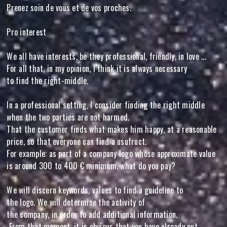
Prenez soin de vous et de vos proches.
Pro interest
We all have interests, be they professional, friendly, in love ...
For all that, in my opinion, I think it is always necessary
to find the right-middle.
In a professional setting, I consider finding the right middle
when the two parties are not harmed.
That the customer finds what makes him happy, at a reasonable
price, so that everyone can find a usufruct.
For example: as part of a company logo whose approximate value
is around 300 to 400 € minimum, what do you pay?
We will discern keywords, values to find a guideline to
the logo. We will determine the activity of
the company, in order to add additional information.
From that moment, it is obvious that you have already put