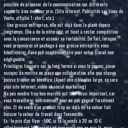
possible de proposer de la communication sur différents
supports à un meilleur prix. (Site internet, Publicités sur Lieux de
Vente, affiche T-shirt, etc.)
- Une grosse entreprise, elle est déjà dans la place depuis
longtemps. Elle a de la notoriété, et tient à rester compétitive
avec la concurrence et asseoir sa rentabilité. De fait, lorsque
vous proposerez un package à une grosse entreprise, vous
bénéficierez d'une pub supplémentaire pour votre travail non
négligeable.
Privilégiez toujours sur le long terme si vous le pouvez, sinon
essayez de mettre en place une collaboration afin que chacun
puisse trouver un bénéfice. (Ayant une cible plus large, ce sera
plus site internet, vidéo et social marketing)
Ne pas vendre trop bon marché est tout aussi important, car
vous travaillerez énormément pour ne pas gagner forcément
plus. Et de vendre un produit trop au-delà de sa valeur fait
baisser la valeur du travail dans l'ensemble.
Ex : le prix d'un flyer ~50€, si tu le vends à 20 ou 10 €
effectivement la clientèle ne manquera pas ce prix-là, mais