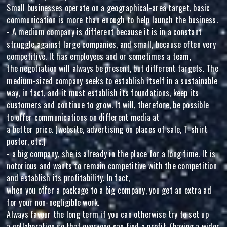
Small businesses operate on a geographical-area target, basic
communication is more than enough to help launch the business.
- A medium company is different because it is in a constant
struggle against large companies, and small, because often very
competitive. It has employees and or sometimes a team,
the negotiation will always be present, but different targets. The
medium-sized company seeks to establish itself in a sustainable
way, in fact, and it must establish its foundations, keep its
customers and continue to grow. It will, therefore, be possible
to offer communications on different media at
a better price. (website, advertising on places of sale, T-shirt
poster, etc.)
- a big company, she is already in the place for a long time. It is
notorious and wants to remain competitive with the competition
and establish its profitability. In fact,
when you offer a package to a big company, you get an extra ad
for your non-negligible work.
Always favour the long term if you can otherwise try to set up
a collaboration so that everyone can find a profit. (having a wider