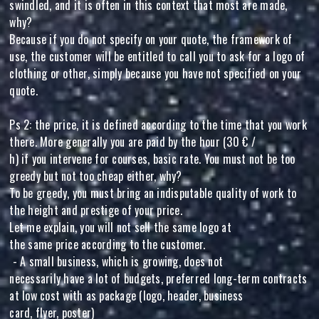
swindled, and it is often in this context that most are made,
why?
Because if you do not specify on your quote, the framework of
use, the customer will be entitled to call you to ask for a logo of
clothing or other, simply because you have not specified on your
quote.
Ps 2: the price, it is defined according to the time that you work
there. More generally you are paid by the hour (30 € /
h) if you intervene for courses, basic rate. You must not be too
greedy but not too cheap either, why?
To be greedy, you must bring an indisputable quality of work to
the height and prestige of your price.
Let me explain, you will not sell the same logo at
the same price according to the customer.
- A small business, which is growing, does not
necessarily have a lot of budgets, preferred long-term contracts
at low cost with as package (logo, header, business
card, flyer, poster)