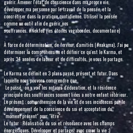
guérir. Amener l'état de conscience dans ma propre vie,
développer ma personne par le travail de la pensée, et la
concrétiser dans la pratique quotidienne. Utiliser la pensée
comme un outil afin de guérir nos
souffrances. #Nekfeu (les étoiles vagabondes, documentaire)
À force de détermination, de ferveur, d'amitiés (#nakama). J'ai pu
déterminer la compréhension et définir ce qu'est le Karma, et
après 34 années de labeur et de difficultés, je vous le partage.
Le Karma se définit en 3 plans passé, présent et futur. Dans
laquelle nous pouvons comprendre que
Le passé : on y voit les notions d'éducation, et la résidence
principale des souffrances souvent liées a notre enfant intérieur.
Le présent : compréhension de la vie et de ses incidences par le
développement de la conscience du soi et acceptation du
"moment présent" pour "être"
Le futur : Réalisation du soi et résonance avec les champs
énergétiques. Développer et partagez avec cœur la vie ;)