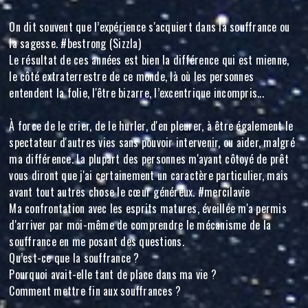
On dit souvent que l’expérience s'acquiert dans la souffrance ou
la sagesse. #bestrong (Sizzla)
Le résultat de ces années est bien la différence qui est mienne,
le côté extraterrestre de ce monde, là où les personnes
entendent la folie, l'être bizarre, l’excentrique incompris...
À force de le crier, de le hurler, d'en pleurer, à être également le
spectateur d'autres vies sans pouvoir intervenir, ou aider, malgré
ma différence. La plupart des personnes m'ayant côtoyé de prêt
vous diront que j'ai certainement un caractère particulier, mais
avant tout autres chose le cœur généreux. #mercilavie
Ma confrontation avec les esprits matures, éveillée m'a permis
d'arriver par moi-même de comprendre le mécanisme de la
souffrance en me posant des questions.
Qu’est-ce que la souffrance ?
Pourquoi avait-elle tant de place dans ma vie ?
Comment mettre fin aux souffrances ?