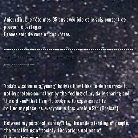
Aujourd'hui, je fête mes 35 ans avec joie et je suis content de
pouvoir le partager.
Prenez soin de vous et des vôtres.
-------------------------------------------------------------------
-------------------------------------------------------------------
----------------
Yoda's wisdom in a "young" body is how I like to define myself,
not by pretension, rather by the feeling of my daily sharing and
the old soul that I am. It took me to experience life
to find my place, as everyone in this world #San (Orelsan).
Between my personal journey, life, the understanding of people,
the functioning of society, the various notions of
the functioning of