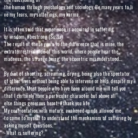
the human through psychology and sociology. Be many years to li
ve my fears, my sufferings, my karma.
It is often said that experience is acquired in suffering
or wisdom. #bestrong (Sizzla)
The result of these years is the difference that is mine, the
extraterrestrial side of this world, where people hear the
madness, the strange being, the eccentric misunderstood...
By dint of shouting, screaming, crying, being also the spectator
of other lives without being able to intervene or help, despite my
difference. Most people who have been around me will tell you
that I certainly have a particular character but above all
else things generous heart. #thank you life
My confrontation with mature, awakened minds allowed me
to come to myself to understand the mechanism of suffering by
asking myself questions.
-What is suffering?