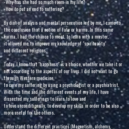
-Why has she had so much room in my life?
-How to put an end to suffering?
By dint of analysis and mental persecution led by me, I came to
the conclusion that a notion of fate or karma. In this same
karma, I had the chance to meet, to learn with a master,
it allowed me to improve my knowledge of "spirituality"
and different religions.
Today, I know that "happiness" is a choice, whether we take it or
not according to the aspects of our lives. I did not want to go
through Western medicine,
to cure my suffering by using a psychologist or a psychiatrist.
With the time and the different events of my life, I have
dissected my sufferings to learn to love and
to love unconditionally, to develop my skills in order to be also
more useful for the others.
Understand the different practices (Magnetism, alchemy,