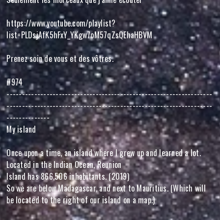
https://www.youtube.com/playlist?
list=PLDsjAfK5hFxY_YKgw7oM57qZsQEhaHBVM
Prenez soin de vous et des vôtres.
#974
-------------------------------------------------------------------
-------------------------------------------------------------------
--------------
My island
Once upon a time, an island where I grew up and learned a lot.
Located in the Indian Ocean, Reunion
Island has 866,506 inhabitants. (2019)
So we are below Madagascar, and next to Mauritius. (Which will
be located to the right of our island on a map.)