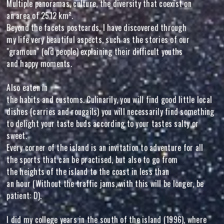
Multiple panoramas, culture, the diversity that coexist on
an area of 2512 km².
Beyond the facets postcards, I have discovered through
my life very beautiful aspects, such as the stories of our
"gramoun" (old people) explaining their difficult youths
and happy moments.
Also eaten in
the habits and customs. Culinarily, you will find good little local
dishes (carries and rougails) you will necessarily find something
to delight your taste buds according to your tastes salty or
sweet.
Every corner of the island is an invitation to adventure for all
the sports that can be practised, but also to go from
the heights of the island to the coast in less than
an hour (Without the traffic jams, with this will be longer, be
patient: D).
I did my college years in the south of the island (1996), where