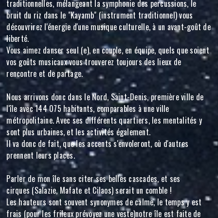
traditionnelles, mélangeant la symphonie des percussions, le
bruit du riz dans le "Kayamb" (instrument traditionnel) vous
découvrirez l'énergie d'une musique culturelle, à un avant-goût de
liberté.
Vous aimez danser seul (e), en couple, en équipe, quels que soient
vos goûts musicaux vous trouverez toujours des lieux de
rencontre et de partage.
Nous arrivons donc dans le Nord, Saint-Denis, première ville de
l'île avec 144 075 habitants, comparables à une ville
métropolitaine. Avec ses différents quartiers, les mentalités y
sont plus urbaines, et les activités également.
Il va donc de fait, que les accents s'envoleront, où d'autres
prennent leurs places.
Parler de mon île sans citer ses belles cascades, et ses
cirques (Salazie, Mafate et Cilaos) serait un comble !
Les hauteurs sont souvent synonymes de calme, le temps y est
frais (pour les frileux prévoyez une veste)notre île est faite de