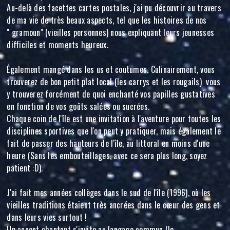
Au-delà des facettes cartes postales, j'ai pu découvrir au travers
de ma vie de très beaux aspects, tel que les histoires de nos
" gramoun" (vieilles personnes) nous expliquant leurs jeunesses
difficiles et moments heureux.
Également mangé dans les us et coutumes. Culinairement, vous
trouverez de bon petit plat local (les carrys et les rougails) vous
y trouverez forcément de quoi enchanté vos papilles gustatives
en fonction de vos goûts salées ou sucrées.
Chaque coin de l'île est une invitation à l'aventure pour toutes les
disciplines sportives que l'on peut y pratiquer, mais également le
fait de passer des hauteurs de l'île, au littoral en moins d'une
heure (Sans les embouteillages, avec ce sera plus long, soyez
patient :D).
J'ai fait mes années collèges dans le sud de l'île (1996), où les
vieilles traditions étaient très ancrées dans le cœur des gens et
dans leurs vies surtout !
Un accent chantant s'invite au langage commun (le