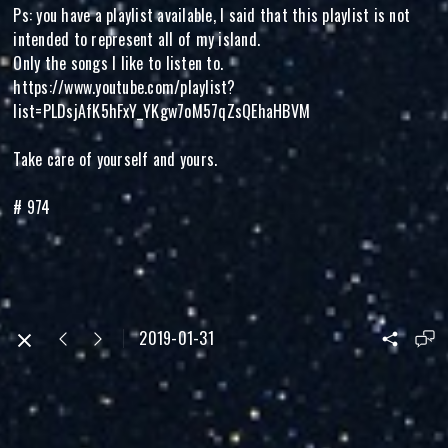
Ps: you have a playlist available, I said that this playlist is not
intended to represent all of my island.
Only the songs I like to listen to.
https://www.youtube.com/playlist?
list=PLDsjAfK5hFxY_YKgw7oM57qZsQEhaHBVM
Take care of yourself and yours.
# 974
2019-01-31