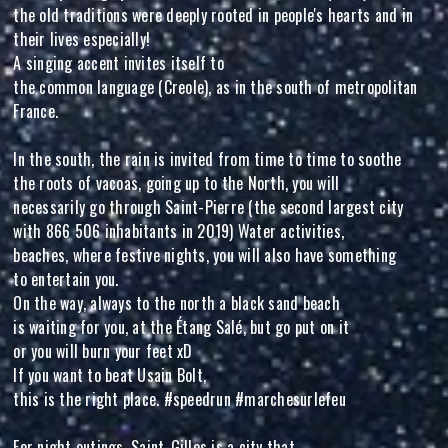
the old traditions were deeply rooted in people's hearts and in
their lives especially!
A singing accent invites itself to
the common language (Creole), as in the south of metropolitan
France.
In the south, the rain is invited from time to time to soothe
the roots of vacoas, going up to the North, you will
necessarily go through Saint-Pierre (the second largest city
with 866 506 inhabitants in 2019) Water activities,
beaches, where festive nights, you will also have something
to entertain you.
On the way, always to the north a black sand beach
is waiting for you, at the Étang Salé, but go put on it
or you will burn your feet xD
If you want to beat Usain Bolt,
this is the right place. #speedrun #marchesurlefeu
For night outings, Saint-Gilles is a city that