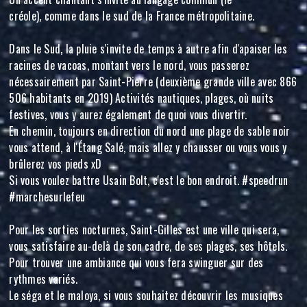
créole), comme dans le sud de la France métropolitaine.
Dans le Sud, la pluie s'invite de temps à autre afin d'apaiser les
racines de vacoas, montant vers le nord, vous passerez
nécessairement par Saint-Pierre (deuxième grande ville avec 866
506 habitants en 2019) Activités nautiques, plages, où nuits
festives, vous y aurez également de quoi vous divertir.
En chemin, toujours en direction du nord une plage de sable noir
vous attend, à l'Étang Salé, mais allez y chausser ou vous vous y
brûlerez vos pieds xD
Si vous voulez battre Usain Bolt, c'est le bon endroit. #speedrun
#marchesurlefeu
Pour les sorties nocturnes, Saint-Gilles est une ville qui sera,
vous satisfaire au-delà de son cadre, de ses plages, ses hôtels.
Pour trouver une ambiance qui vous fera swinguer sur des
rythmes variés.
Le séga et le maloya, si vous souhaitez découvrir les musiques